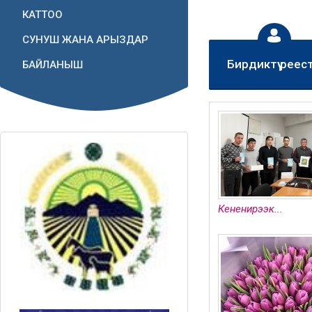
КАТТОО
СУНУШ ЖАНА АРЫЗДАР
Бирдиктүү реес
БАЙЛАНЫШ
Кененирээк...