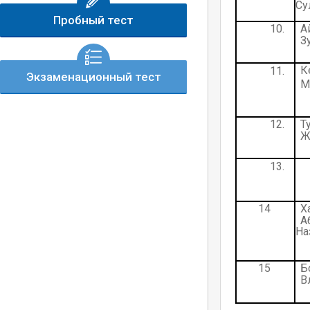
Су
Пробный тест
10.
А
З
К
11.
Экзаменационный тест
М
12.
Ж
13.
14
Х
А
На
15
Б
В